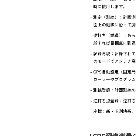
時に使用します。
測定（測線）：計画測
面上の測線に沿って測
逆打ち（誘導）：あら
船すれば目標点に到達
記録再現：記録されて
のモードでアンテナ高
GPS自動設定（固定
ローラーやプログラム
測線登録：計画測線の
逆打ち点登録：逆打ち
座標：新・旧測地系、