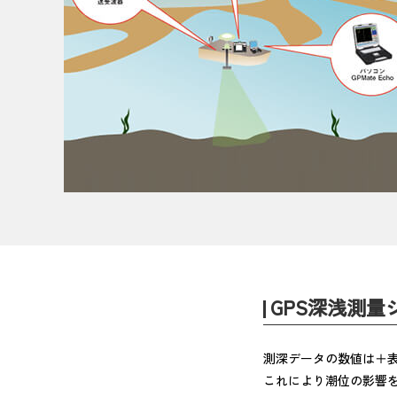
GPS深浅測量
測深データの数値は＋
これにより潮位の影響を