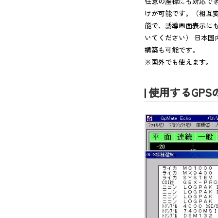
任意の座標にも対応でき
けが可能です。（相互
能で、誘導画面表示に
いてください） 日本国
構築も可能です。
※国外でも使えます。
使用するGPS