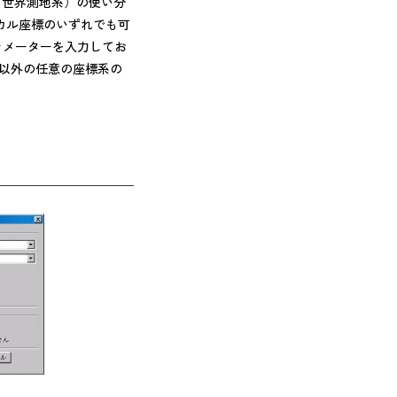
、世界測地系）の使い分
カル座標のいずれでも可
ラメーターを入力してお
れ以外の任意の座標系の