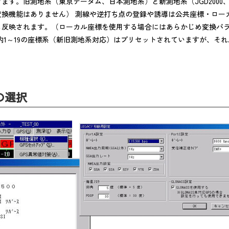
ます。旧測地系（東京データム、日本測地系）と新測地系（JGD2000
変換機能はありません） 測線や逆打ち点の登録や誘導は公共座標・ロー
も反映されます。（ローカル座標を使用する場合にはあらかじめ変換パ
内1～19の座標系（新旧測地系対応）はプリセットされていますが、そ
の選択