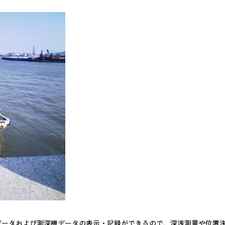
 データおよび測深機データの表示・記録ができるので、深浅測量や位置