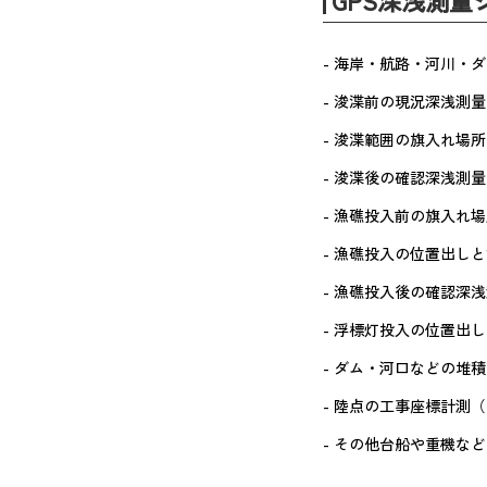
GPS深浅測量
海岸・航路・河川・ダ
浚渫前の現況深浅測量
浚渫範囲の旗入れ場所
浚渫後の確認深浅測量
漁礁投入前の旗入れ場
漁礁投入の位置出しと
漁礁投入後の確認深浅
浮標灯投入の位置出し
ダム・河口などの堆積
陸点の工事座標計測（
その他台船や重機など