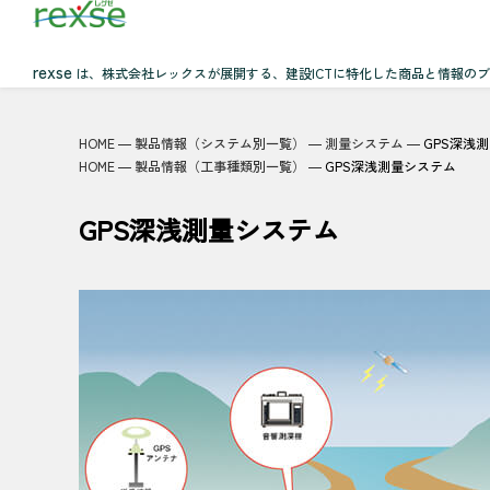
rexse
は、株式会社レックスが展開する、建設ICTに特化した商品と情報の
HOME
―
製品情報（システム別一覧）
―
測量システム
―
GPS深浅
HOME
―
製品情報（工事種類別一覧）
―
GPS深浅測量システム
GPS深浅測量システム